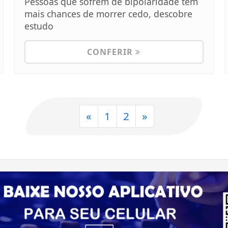
Pessoas que sofrem de bipolaridade têm
mais chances de morrer cedo, descobre
estudo
CONFERIR
«
1
2
»