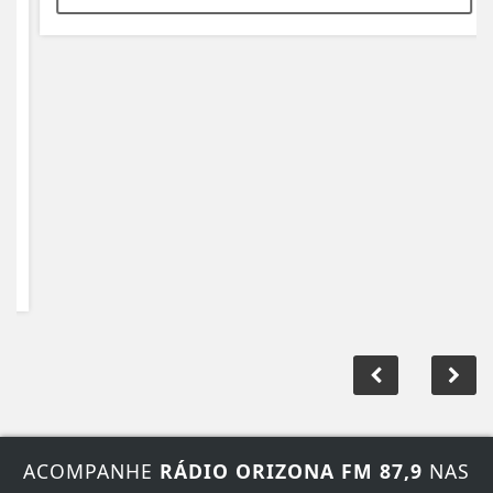
ACOMPANHE
RÁDIO ORIZONA FM 87,9
NAS
REDES SOCIAIS
FALE CONOSCO
Nosso contato
Fone:
(64)-3474-1700
/
(64)-9 9907-6071
E-mail:
producaoorizonafm@gmail.com