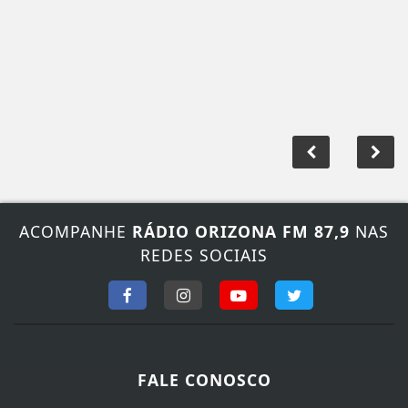
ACOMPANHE
RÁDIO ORIZONA FM 87,9
NAS
REDES SOCIAIS
FALE CONOSCO
Nosso contato
Fone:
(64)-3474-1700
/
(64)-9 9907-6071
E-mail:
producaoorizonafm@gmail.com
Horário de atendimento
Segunda à Sexta das 08:00 às 18:00 horas de Brasília.
Sábado das 08:00 às 12:00, Domingo e feriados não
Atendemos!
SEU NOME