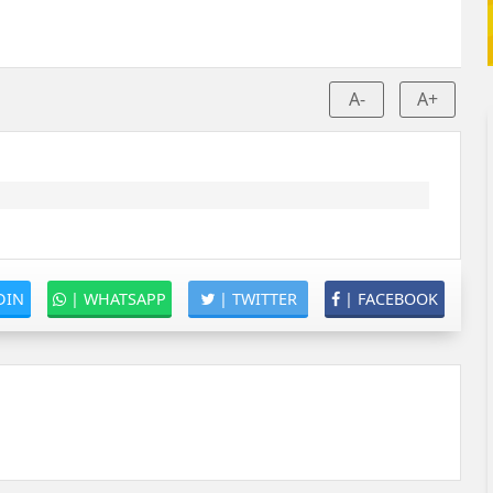
A-
A+
DIN
|
WHATSAPP
|
TWITTER
|
FACEBOOK