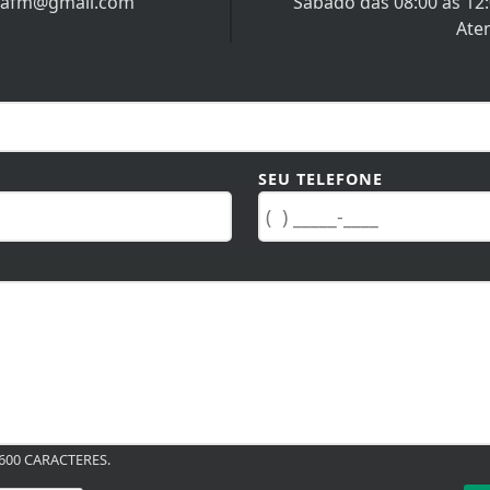
nafm@gmail.com
Sábado das 08:00 às 12
Ate
SEU TELEFONE
00 CARACTERES.