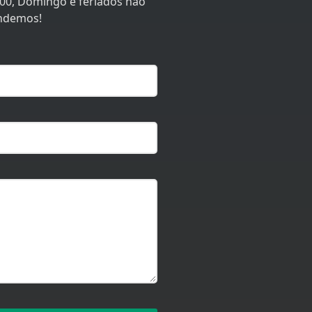
:00, Domingo e feriados não
ndemos!