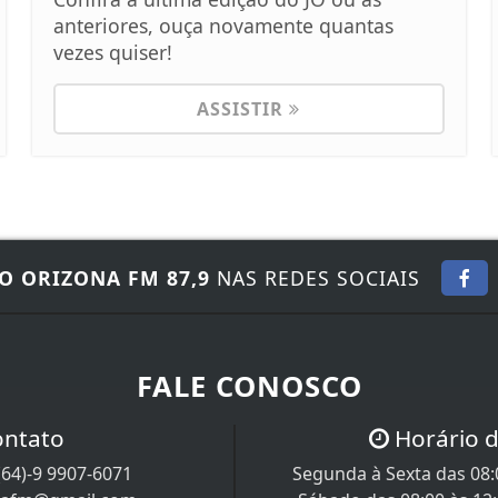
anteriores, ouça novamente quantas
vezes quiser!
ASSISTIR
O ORIZONA FM 87,9
NAS REDES SOCIAIS
FALE CONOSCO
ontato
Horário 
(64)-9 9907-6071
Segunda à Sexta das 08:0